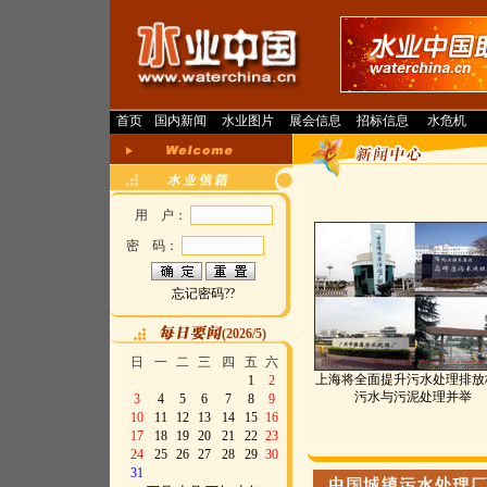
首页
国内新闻
水业图片
展会信息
招标信息
水危机
用 户：
密 码：
忘记密码??
(2026/5)
日
一
二
三
四
五
六
上海将全面提升污水处理排放
1
2
污水与污泥处理并举
3
4
5
6
7
8
9
10
11
12
13
14
15
16
17
18
19
20
21
22
23
24
25
26
27
28
29
30
31