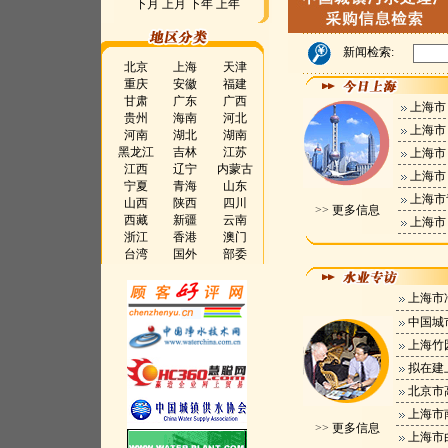
下月
上月
下年
上年
新闻检索:
北京
上海
天津
重庆
安徽
福建
甘肃
广东
广西
上海市
贵州
海南
河北
上海市
河南
湖北
湖南
黑龙江
吉林
江苏
上海市
江西
辽宁
内蒙古
上海市
宁夏
青海
山东
上海市
山西
陕西
四川
>>
更多信息
西藏
新疆
云南
上海市
浙江
香港
澳门
台湾
国外
部委
上海市
中国城
上海竹
拟在建
北京市
上海市
>>
更多信息
上海市